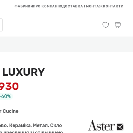
ФАБРИКИ
ПРО КОМПАНІЮ
ДОСТАВКА І МОНТАЖ
КОНТАКТИ
 LUXURY
 930
-60%
r Cucine
во, Керамiка, Метал, Скло
но креслення зi стiльницею