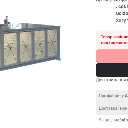
, col.
ucido
xury 
Товар закінч
надходження
Для отримання д
Про фабрику
A
Доставка і мо
Як наші меблі