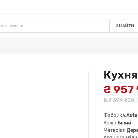
ЗНАЙТИ
Кухня
₴ 957
₴ 2 394 825
Фабрика:
Aste
Колір:
Білий
Матеріал:
Дере
Артикул:
згід