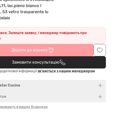
 L11, lac.pieno bianco l
, 53 vetro trasparente lu
telaio
ився. Залиште заявку, і менеджер повідомить про
.
Додати до кошику
Замовити консультацію
В кошику
одаткової інформації
зв'яжіться з нашим менеджером
ster Cucine
нтаж
 оживають в ваших будинках