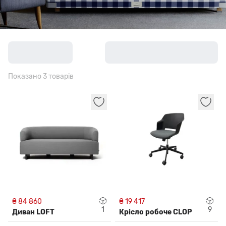
Показано 3 товарів
₴ 84 860
₴ 19 417
1
9
Диван LOFT
Крісло робоче CLOP