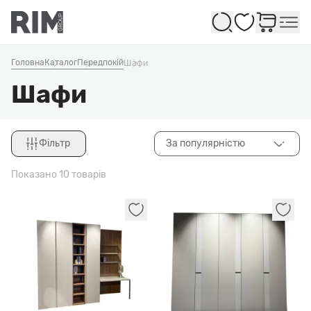
Обране
Головна
Каталог
Передпокій
Шафи
Шафи
Фільтр
За популярністю
Закрити
Показано 10 товарів