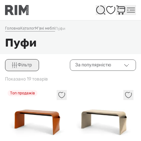
Обране
Головна
Каталог
М'які меблі
Пуфи
Пуфи
Фільтр
За популярністю
Закрити
Показано 19 товарів
Топ продажів