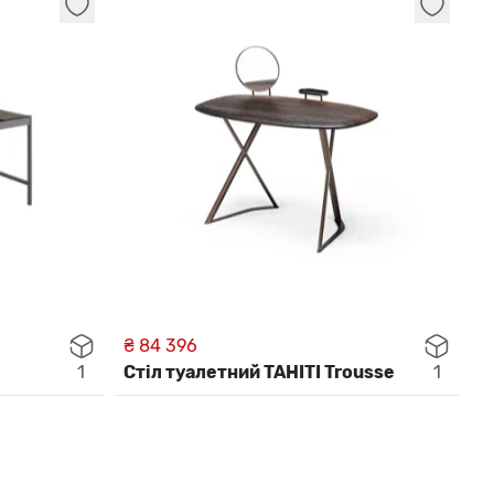
₴ 84 396
1
Стіл туалетний TAHITI Trousse
1