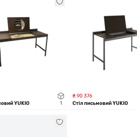
₴ 90 376
мовий YUKIO
1
Стіл письмовий YUKIO