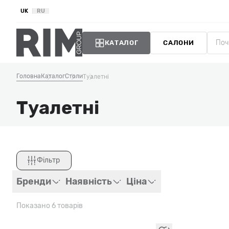
UK
RU
КАТАЛОГ
САЛОНИ
Головна
Каталог
Столи
Туалетні
Туалетні
Фільтр
Закрити
Бренди
Наявність
Ціна
Показано 6 товарів