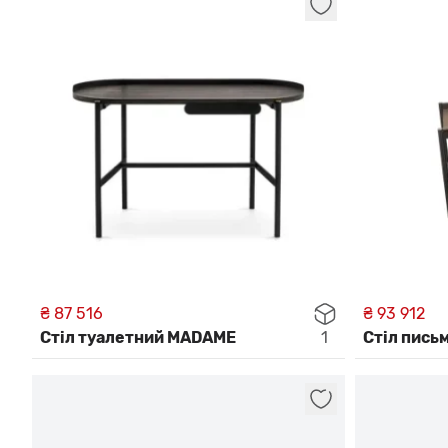
₴ 87 516
₴ 93 912
Стіл туалетний MADAME
1
Стіл пись