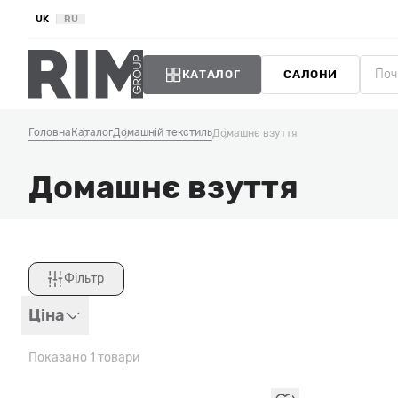
UK
RU
КАТАЛОГ
САЛОНИ
Головна
Каталог
Домашній текстиль
Домашнє взуття
Домашнє взуття
Фільтр
Закрити
Ціна
Показано 1 товари