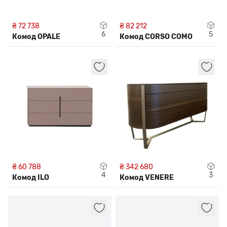
₴ 72 738
₴ 82 212
6
5
Комод OPALE
Комод CORSO COMO
₴ 60 788
₴ 342 680
4
3
Комод ILO
Комод VENERE