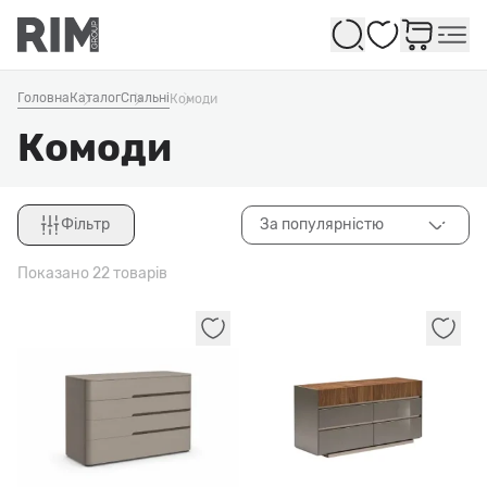
Обране
Головна
Каталог
Спальні
Комоди
Комоди
Фільтр
За популярністю
Закрити
Показано 22 товарів