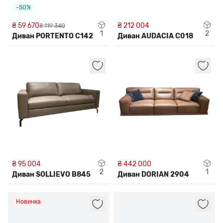
-50%
₴ 59 670
₴ 212 004
₴ 119 340
1
2
Диван PORTENTO C142
Диван AUDACIA C018
₴ 95 004
₴ 442 000
2
1
Диван SOLLIEVO B845
Диван DORIAN 2904
Новинка