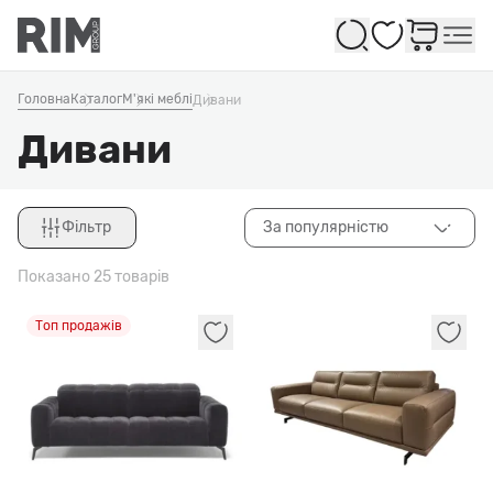
Обране
Головна
Каталог
М'які меблі
Дивани
Дивани
Фільтр
За популярністю
Закрити
Показано 25 товарів
Топ продажів