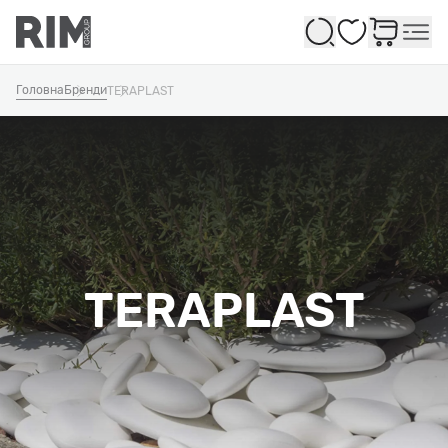
Обране
Головна
Бренди
TERAPLAST
TERAPLAST