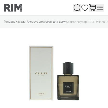
Обране
Головна
Каталог
Аксесуари
Аромат для дому
Аромадифузор CULTI Milano 