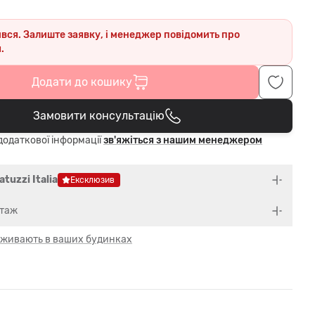
ився. Залиште заявку, і менеджер повідомить про
.
Додати до кошику
Замовити консультацію
В кошику
одаткової інформації
зв'яжіться з нашим менеджером
atuzzi Italia
Ексклюзив
нтаж
 оживають в ваших будинках