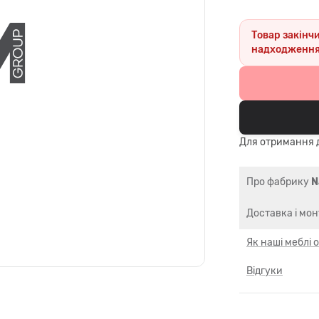
Товар закінч
надходження
Для отримання д
Про фабрику
N
Доставка і мо
Як наші меблі
Відгуки