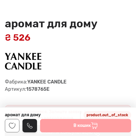
аромат для дому
₴ 526
Фабрика:
YANKEE CANDLE
Артикул:
1578765Е
Товар закінчився. Залиште заявку, і менеджер
аромат для дому
product.out_of_stock
повідомить про надходження.
В кошик
Замовити консультацію