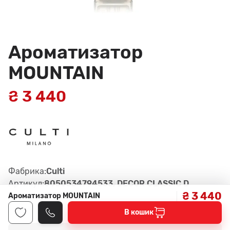
Ароматизатор
MOUNTAIN
₴ 3 440
Фабрика:
Culti
Артикул:
8050534794533, DECOR CLASSIC D
₴ 3 440
IFFUSORE
Ароматизатор MOUNTAIN
В кошик