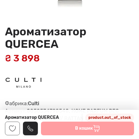
Ароматизатор
QUERCEA
₴ 3 898
Фабрика:
Culti
Артикул:
8050534798548, HOME PARFUM DEC
Ароматизатор QUERCEA
OR CLASSIC W/ RATTAN STICKS
product.out_of_stock
В кошик