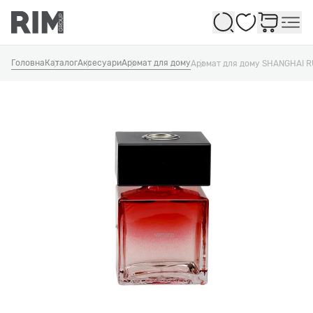
Обране
Головна
Каталог
Аксесуари
Аромат для дому
Аромат для дому SHANGHAI R