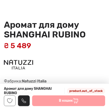
Аромат для дому
SHANGHAI RUBINO
₴ 5 489
Фабрика:
Natuzzi Italia
Колір:
Мультиколор
Аромат для дому SHANGHAI
product.out_of_stock
Матеріал:
Скло
RUBINO
Артикул:
A831V3V (аромат для дома)
В кошик