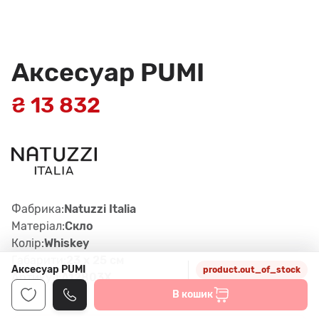
Аксесуар PUMI
₴ 13 832
Фабрика:
Natuzzi Italia
Матеріал:
Скло
Колір:
Whiskey
Габарити:
23 x 25 см
Аксесуар PUMI
product.out_of_stock
Артикул:
A12803X
В кошик