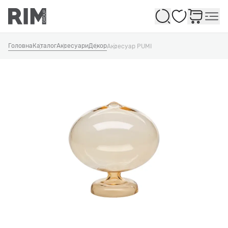
Обране
Головна
Каталог
Аксесуари
Декор
Аксесуар PUMI