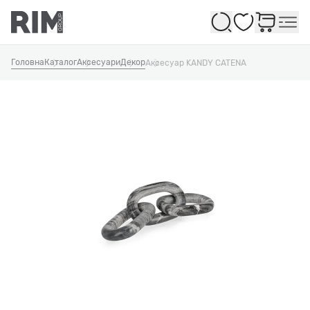
Обране
Головна
Каталог
Аксесуари
Декор
Аксесуар KANDY CATENA