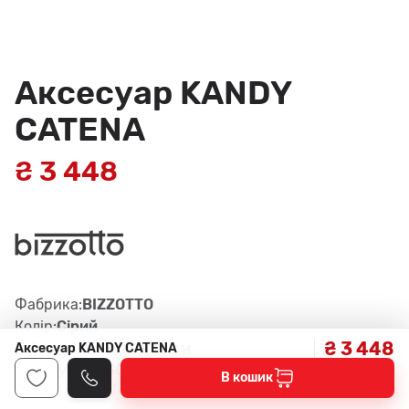
Аксесуар KANDY
CATENA
₴ 3 448
Фабрика:
BIZZOTTO
Колір:
Сірий
₴ 3 448
Габарити:
36 x 10 x 10 см
Аксесуар KANDY CATENA
Артикул:
0183037
В кошик