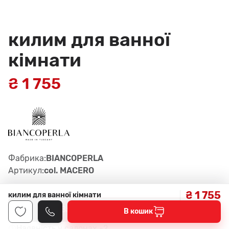
килим для ванної
кімнати
₴ 1 755
Фабрика:
BIANCOPERLA
Артикул:
col. MACERO
₴ 1 755
килим для ванної кімнати
Замовити консультацію
В кошик
2
Наявність у салонах -