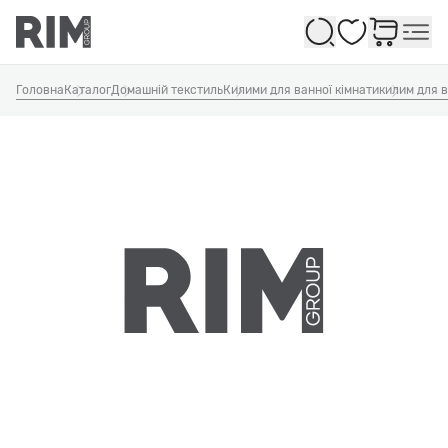
Обране
Головна
Каталог
Домашній текстиль
Килими для ванної кімнати
килим для в