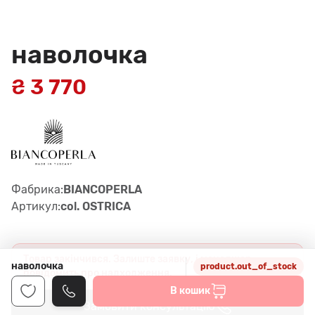
наволочка
₴ 3 770
Фабрика:
BIANCOPERLA
Артикул:
col. OSTRICA
Товар закінчився. Залиште заявку, і менеджер
наволочка
product.out_of_stock
повідомить про надходження.
В кошик
Замовити консультацію