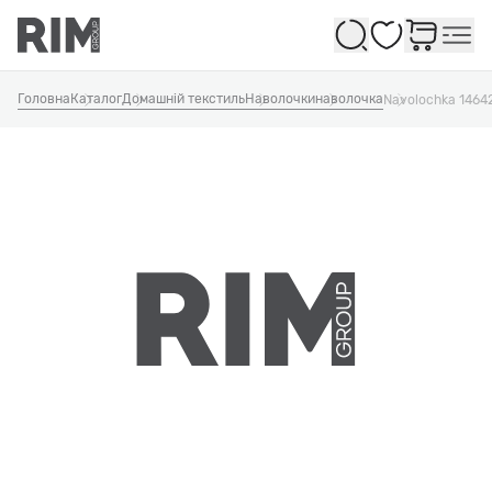
Обране
Головна
Каталог
Домашній текстиль
Наволочки
наволочка
Navolochka 1464