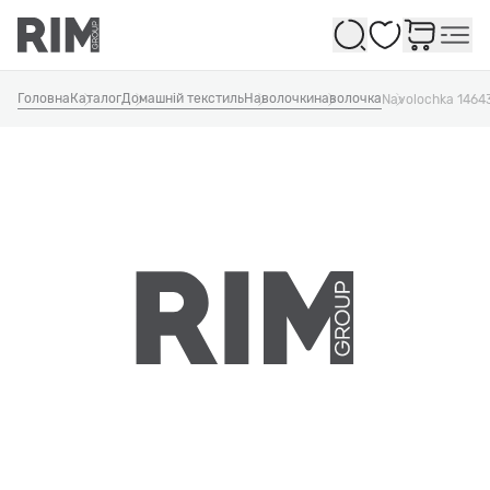
Обране
Головна
Каталог
Домашній текстиль
Наволочки
наволочка
Navolochka 1464