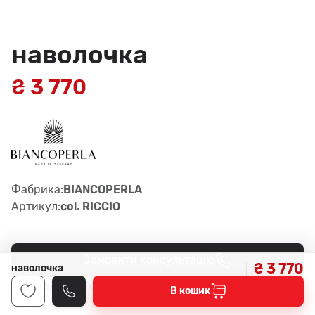
наволочка
₴ 3 770
Фабрика:
BIANCOPERLA
Артикул:
col. RICCIO
Замовити консультацію
₴ 3 770
наволочка
2
Наявність у салонах -
В кошик