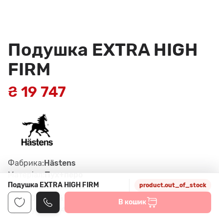
Подушка EXTRA HIGH
FIRM
₴ 19 747
Фабрика:
Hästens
Матеріал:
Пух+перо
Подушка EXTRA HIGH FIRM
Габарити:
50 x 75 см
product.out_of_stock
Колір:
01 білий
В кошик
Артикул:
51534