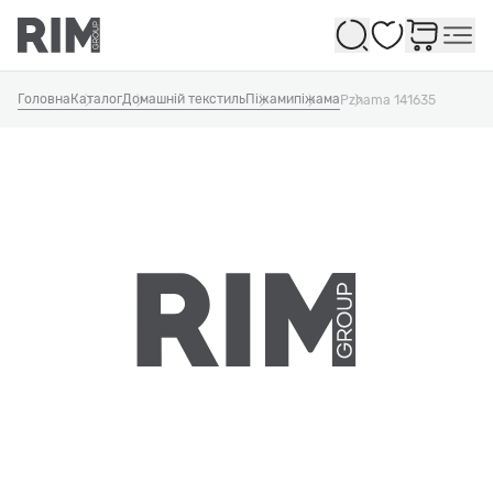
Обране
Головна
Каталог
Домашній текстиль
Піжами
піжама
Pzhama 141635