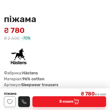
піжама
₴ 780
₴ 2 600
-70%
Фабрика:
Hästens
Матеріал:
96% cotton
Артикул:
Sleepwear trousers
₴ 780
піжама
₴ 2 600
В кошик
Замовити консультацію