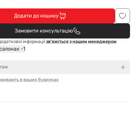
Додати до кошику
Замовити консультацію
В кошику
одаткової інформації
зв'яжіться з нашим менеджером
1
 салонах -
нтаж
 оживають в ваших будинках