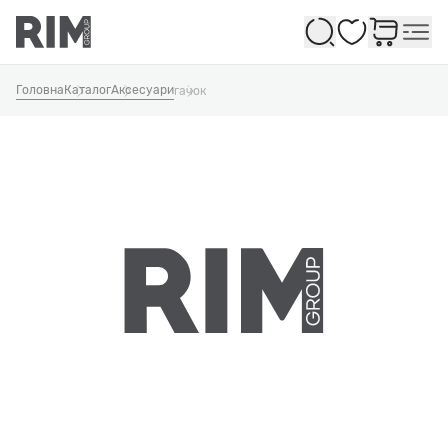
Обране
Головна
Каталог
Аксесуари
гачок