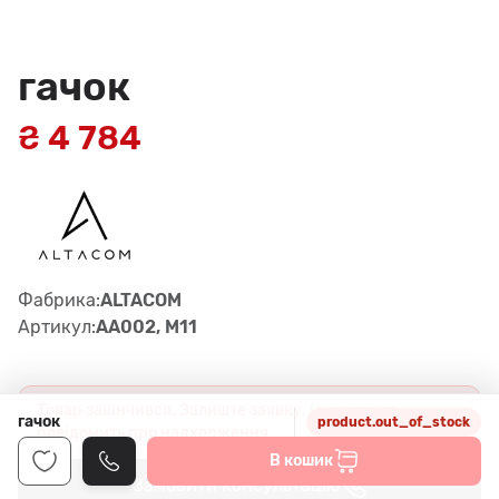
гачок
₴ 4 784
Фабрика:
ALTACOM
Артикул:
AA002, M11
Товар закінчився. Залиште заявку, і менеджер
гачок
product.out_of_stock
повідомить про надходження.
В кошик
Замовити консультацію