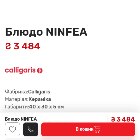
Блюдо NINFEA
₴ 3 484
Фабрика:
Calligaris
Матеріал:
Керамiка
Габарити:
40 x 30 x 5 см
Колір:
Сірий
₴ 3 484
Блюдо NINFEA
Артикул:
CS7190, M7190001
В кошик