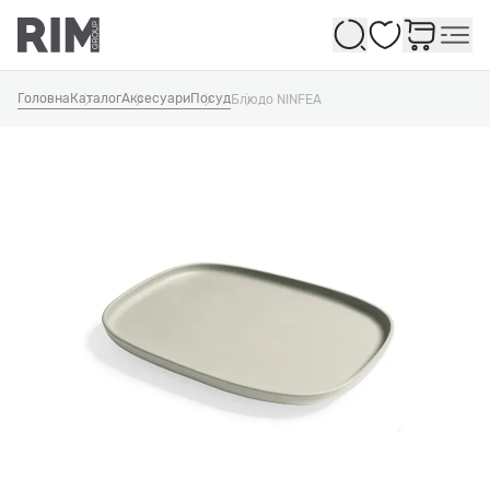
Обране
Головна
Каталог
Аксесуари
Посуд
Блюдо NINFEA