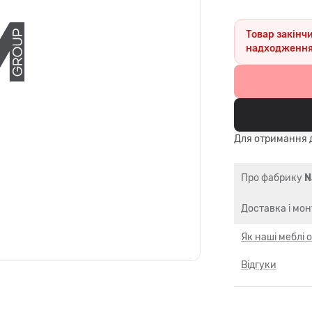
Товар закінч
надходження
Для отримання д
Про фабрику
N
Доставка і мо
Як наші меблі
Відгуки