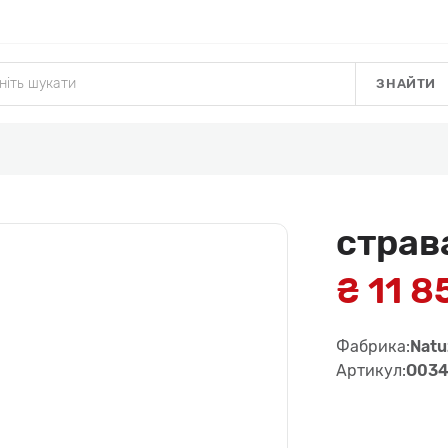
ЗНАЙТИ
страв
₴ 11 8
Фабрика:
Natu
Артикул:
O03