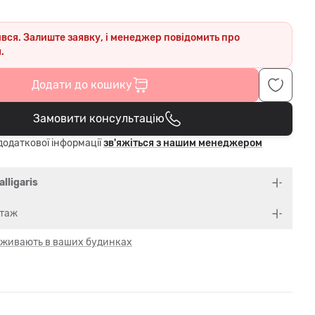
ився. Залиште заявку, і менеджер повідомить про
.
Додати до кошику
Замовити консультацію
В кошику
одаткової інформації
зв'яжіться з нашим менеджером
alligaris
нтаж
 оживають в ваших будинках