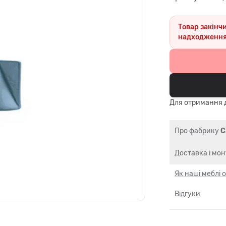
Товар закінч
надходження
Для отримання д
Про фабрику
C
Доставка і мо
Як наші меблі
Відгуки