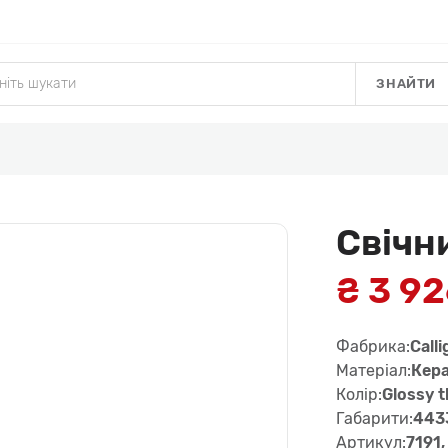
ЗНАЙТИ
Свічн
₴ 3 9
Фабрика:
Calli
Матеріал:
Кера
Колір:
Glossy t
Габарити:
4433
Артикул:
7191