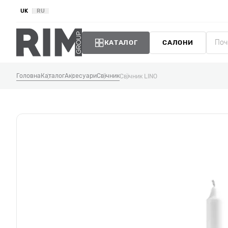
UK
RU
КАТАЛОГ
САЛОНИ
Головна
Каталог
Аксесуари
Свічник
Свічник LINO