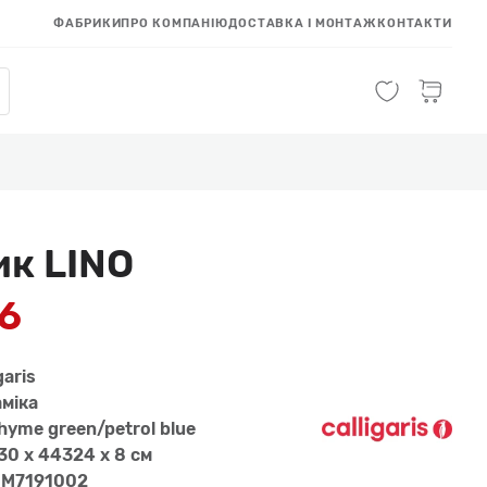
ФАБРИКИ
ПРО КОМПАНІЮ
ДОСТАВКА І МОНТАЖ
КОНТАКТИ
ик LINO
26
garis
мiка
hyme green/petrol blue
0 x 44324 x 8 см
, M7191002