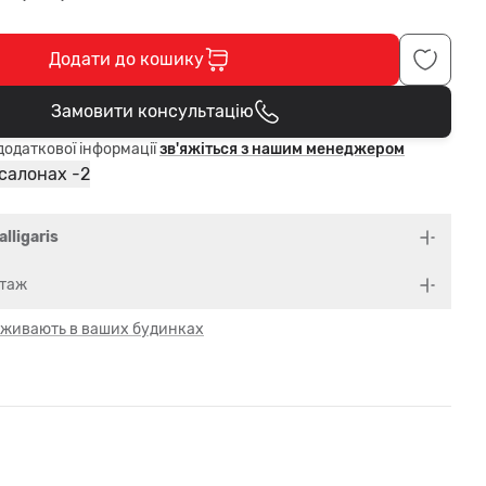
Додати до кошику
Замовити консультацію
В кошику
одаткової інформації
зв'яжіться з нашим менеджером
2
 салонах -
alligaris
нтаж
 оживають в ваших будинках