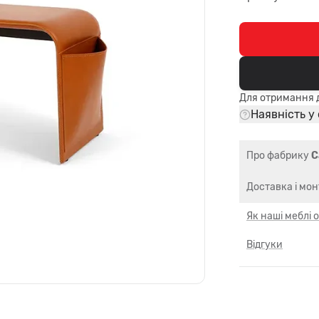
Для отримання д
Наявність у
Про фабрику
C
Доставка і мо
Як наші меблі
Відгуки