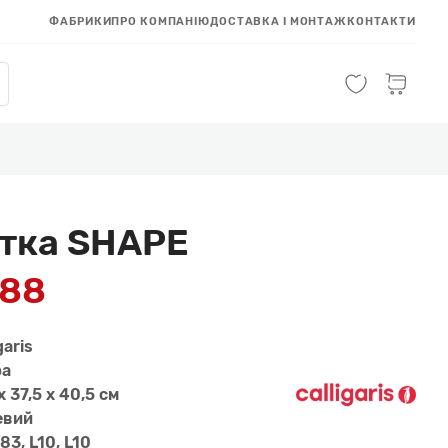
ФАБРИКИ
ПРО КОМПАНІЮ
ДОСТАВКА І МОНТАЖ
КОНТАКТИ
тка SHAPE
688
garis
ра
x 37,5 x 40,5 см
евий
3, L10, L10