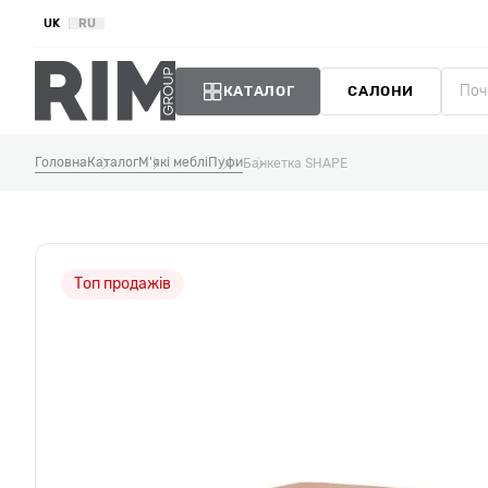
UK
RU
КАТАЛОГ
САЛОНИ
Головна
Каталог
М'які меблі
Пуфи
Банкетка SHAPE
Топ продажів