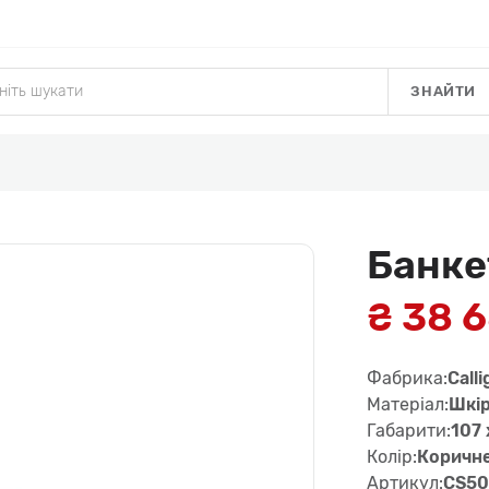
ЗНАЙТИ
Банке
₴ 38 
Фабрика:
Calli
Матеріал:
Шкi
Габарити:
107 
Колір:
Коричн
Артикул:
CS508