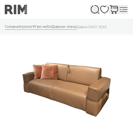
Обране
Головна
Каталог
М'які меблі
Дивани-ліжка
Диван EASY 3263