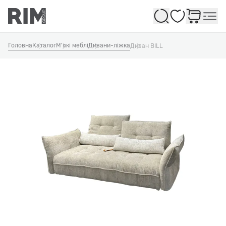
Обране
Головна
Каталог
М'які меблі
Дивани-ліжка
Диван BILL