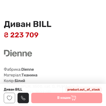
Диван BILL
₴ 223 709
Фабрика:
Dienne
Матеріал:
Тканина
Колір:
Білий
Артикул:
3PLM, 3500, cat. D, PUMA-02, B
Диван BILL
product.out_of_stock
ILL RAL 7022 OP
В кошик