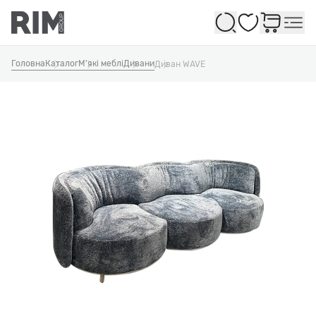
Обране
Головна
Каталог
М'які меблі
Дивани
Диван WAVE