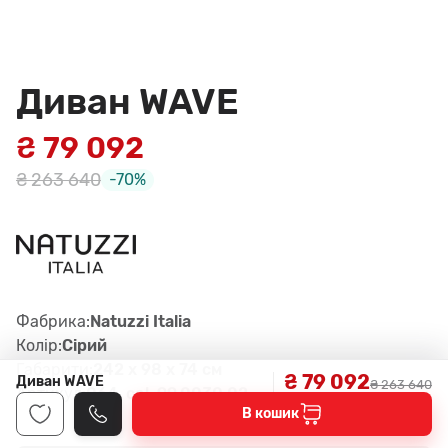
Диван WAVE
₴ 79 092
₴ 263 640
-70%
Фабрика:
Natuzzi Italia
Колір:
Сірий
Габарити:
242 x 98 x 74 см
₴ 79 092
Диван WAVE
₴ 263 640
Артикул:
064, col. 99.0030.02
В кошик