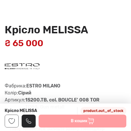
Крісло MELISSA
₴ 65 000
Фабрика:
ESTRO MILANO
Колір:
Сірий
Артикул:
1S200.TB, col. BOUCLE' 008 TOR
TORA, Gun metall
Крісло MELISSA
product.out_of_stock
В кошик
Товар закінчився. Залиште заявку, і менеджер