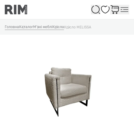
Обране
Головна
Каталог
М'які меблі
Крісла
Крісло MELISSA