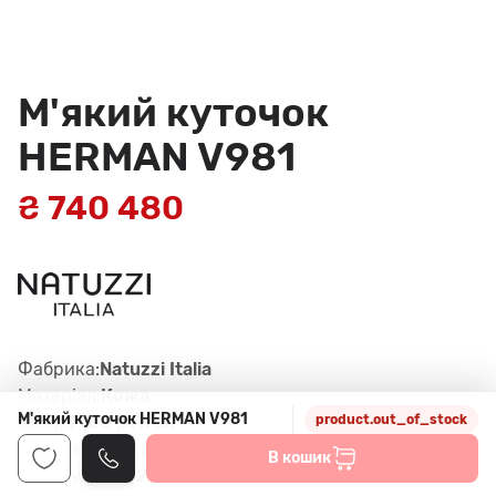
М'який куточок
HERMAN V981
₴ 740 480
Фабрика:
Natuzzi Italia
Матеріал:
Кожа
М'який куточок HERMAN V981
Колір:
Ft80 pewter
product.out_of_stock
Габарити:
328 x 99-174 x 77 см
В кошик
Артикул:
274, 291, 047, col. 30IV, FT80