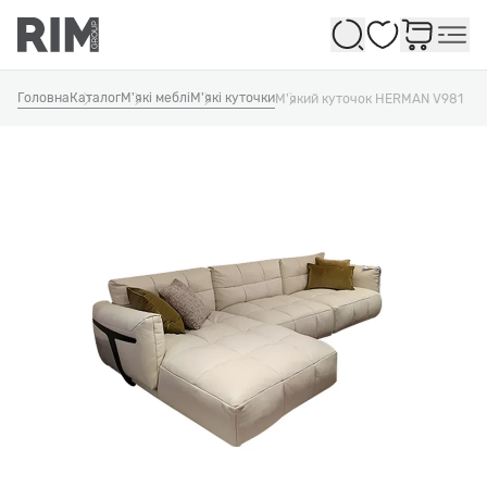
Обране
Головна
Каталог
М'які меблі
М'які куточки
М'який куточок HERMAN V981