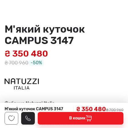
М'який куточок
CAMPUS 3147
₴ 350 480
₴ 700 960
-50%
Фабрика:
Natuzzi Italia
₴ 350 480
М'який куточок CAMPUS 3147
Колір:
Сірий
₴ 700 960
Габарити:
294 x 100-148 x 82 см
В кошик
Артикул:
016, 049, col. 30IL, FT79