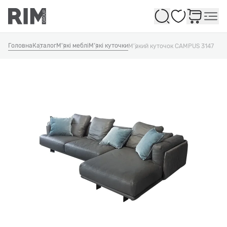
Обране
Головна
Каталог
М'які меблі
М'які куточки
М'який куточок CAMPUS 3147