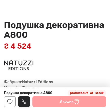
Подушка декоративна
A800
₴ 4 524
Фабрика:
Natuzzi Editions
Матеріал:
Тканина
Подушка декоративна A800
Колір:
Сірий
product.out_of_stock
Габарити:
53*53 см
В кошик
Артикул:
376, col.85.0059.04