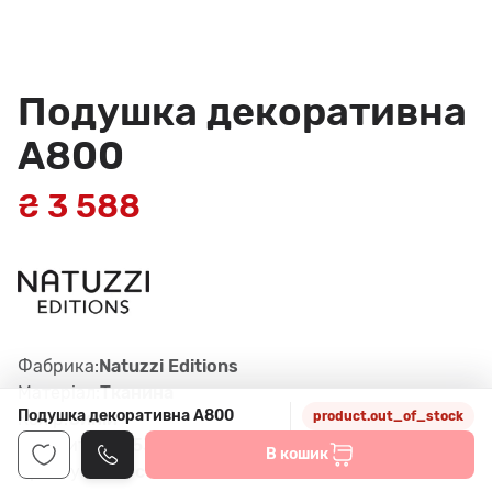
Подушка декоративна
A800
₴ 3 588
Фабрика:
Natuzzi Editions
Матеріал:
Тканина
Подушка декоративна A800
Колір:
Синій
product.out_of_stock
Габарити:
53*53 см
В кошик
Артикул:
376, col. 78.0184.03