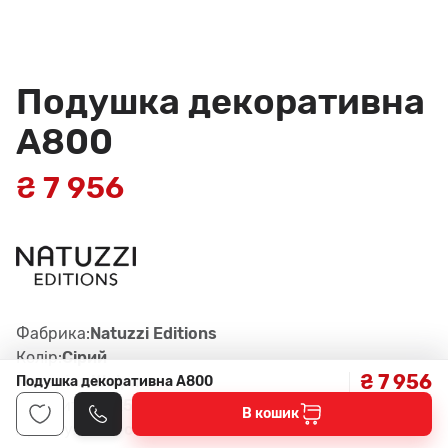
Подушка декоративна
A800
₴ 7 956
Фабрика:
Natuzzi Editions
Колір:
Сірий
₴ 7 956
Матеріал:
Шкіра
Подушка декоративна A800
Габарити:
50x50x14H см
В кошик
Артикул:
322, col. 25VI