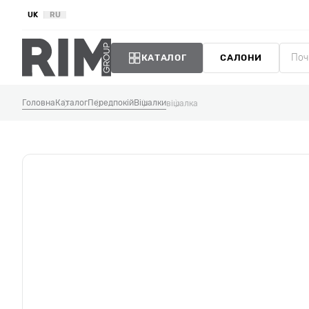
UK
RU
КАТАЛОГ
САЛОНИ
Головна
Каталог
Передпокій
Вішалки
вішалка