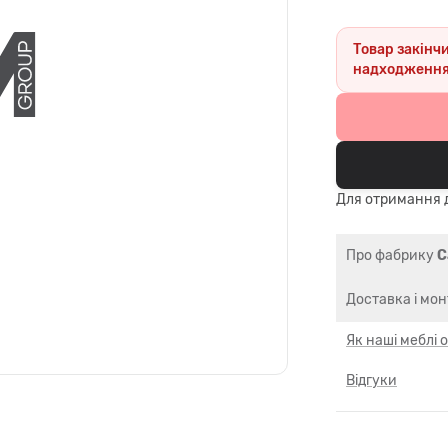
Товар закінч
надходження
Для отримання д
Про фабрику
C
Доставка і мо
Як наші меблі
Відгуки