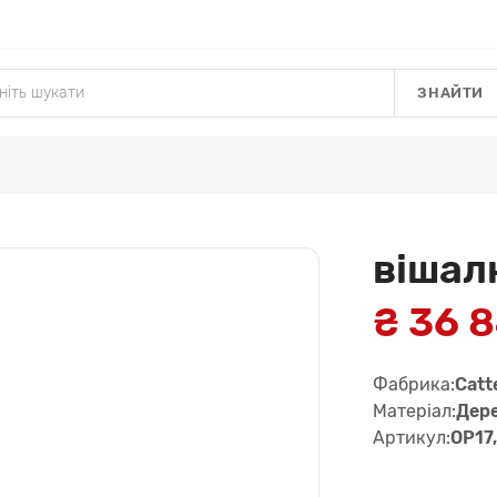
ЗНАЙТИ
вішал
₴ 36 
Фабрика:
Catte
Матеріал:
Дер
Артикул:
OP17,