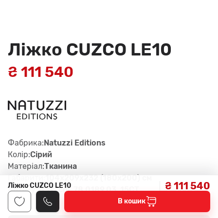
Ліжко CUZCO LE10
₴ 111 540
Фабрика:
Natuzzi Editions
Колір:
Сірий
Матеріал:
Тканина
Габарити:
104x209x232 (180x200) см
₴ 111 540
Ліжко CUZCO LE10
Артикул:
L12, col. 78.0189.03, 15CT
В кошик