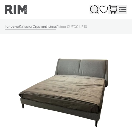
Обране
Головна
Каталог
Спальні
Ліжка
Ліжко CUZCO LE10