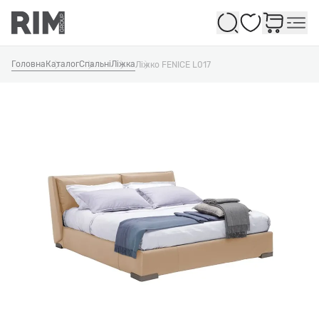
Обране
Головна
Каталог
Спальні
Ліжка
Ліжко FENICE L017