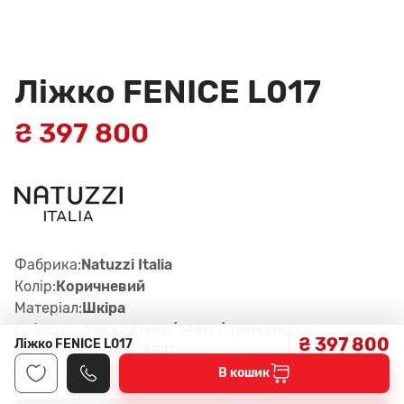
Ліжко FENICE L017
₴ 397 800
Фабрика:
Natuzzi Italia
Колір:
Коричневий
Матеріал:
Шкіра
Габарити:
198x231x95/143H / 180x200 см
₴ 397 800
Ліжко FENICE L017
Артикул:
C02, col. 35ID
В кошик