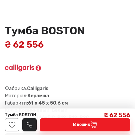
Тумба BOSTON
₴ 62 556
Фабрика:
Calligaris
Матеріал:
Керамiка
Габарити:
61 x 45 x 50,6 см
Колір:
Коричневый, Белый
₴ 62 556
Тумба BOSTON
Артикул:
CS6046-F C, P12, P12, P2C
В кошик