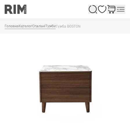
Обране
Головна
Каталог
Спальні
Тумби
Тумба BOSTON