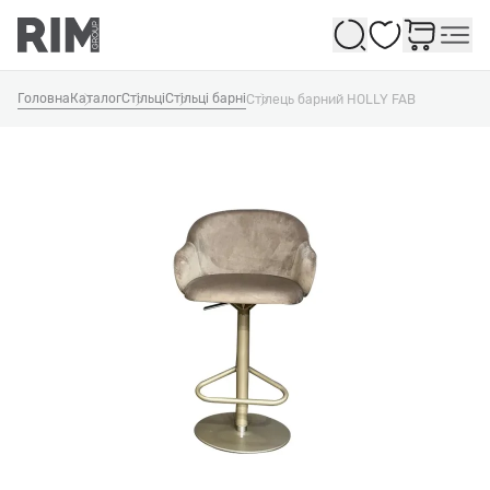
Обране
Головна
Каталог
Стільці
Стільці барні
Стілець барний HOLLY FAB