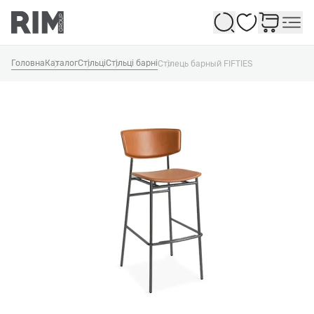
Обране
Головна
Каталог
Стільці
Стільці барні
Стілець барный FIFTIES