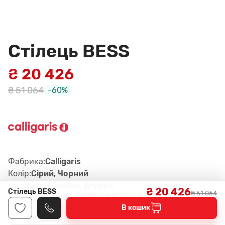
Стілець BESS
₴ 20 426
₴ 51 064
-60%
Фабрика:
Calligaris
Колір:
Сірий, Чорний
Матеріал:
Тканина, Дерево
₴ 20 426
Стілець BESS
₴ 51 064
Артикул:
CS1473, P132, 683
В кошик