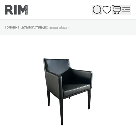
Обране
Головна
Каталог
Стільці
Стільці обідні