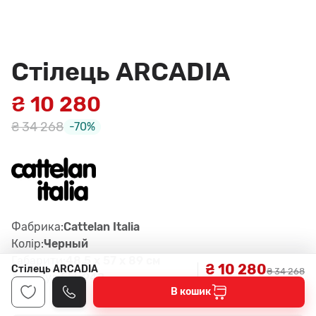
Стілець ARCADIA
₴ 10 280
₴ 34 268
-70%
Фабрика:
Cattelan Italia
Колір:
Черный
Габарити:
48,5 x 57 x 89 см
₴ 10 280
Стілець ARCADIA
₴ 34 268
Артикул:
FW, 942
В кошик