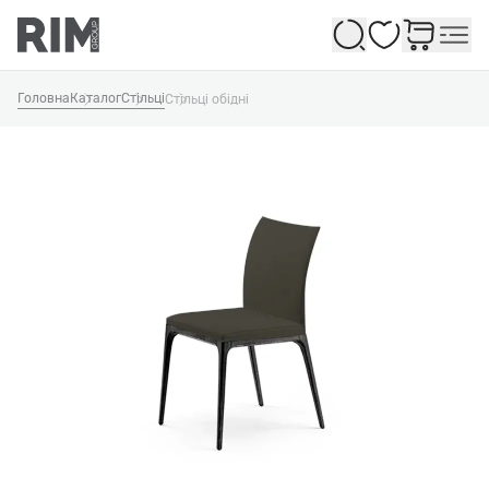
Обране
Головна
Каталог
Стільці
Стільці обідні