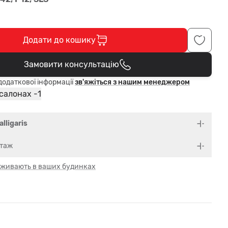
Додати до кошику
Замовити консультацію
В кошику
одаткової інформації
зв'яжіться з нашим менеджером
1
 салонах -
alligaris
нтаж
 оживають в ваших будинках