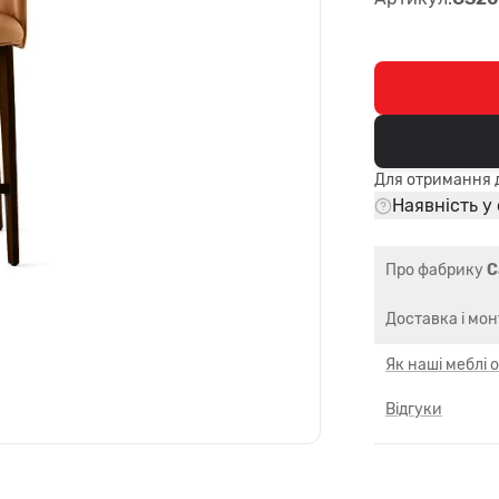
Для отримання д
Наявність у
Про фабрику
C
Доставка і мо
Як наші меблі
Відгуки