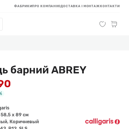
ФАБРИКИ
ПРО КОМПАНІЮ
ДОСТАВКА І МОНТАЖ
КОНТАКТИ
ць барний ABREY
990
%
garis
 58,5 x 89 см
ный, Коричневый
42, P12, SLS