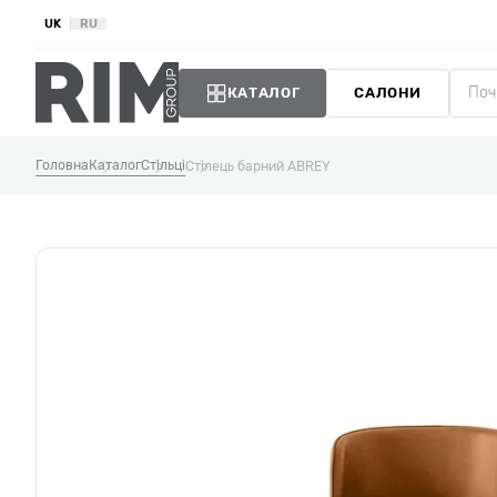
UK
RU
КАТАЛОГ
САЛОНИ
Головна
Каталог
Стільці
Стілець барний ABREY