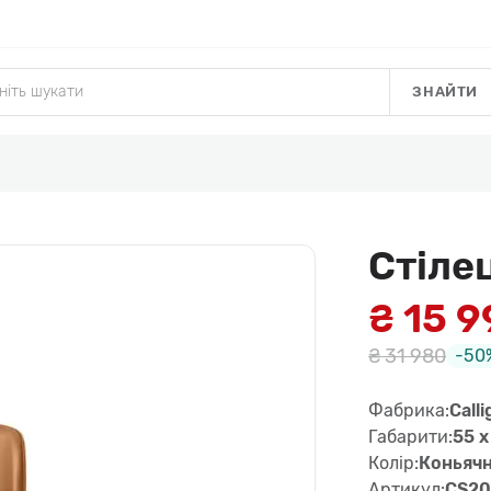
ЗНАЙТИ
Стіле
₴ 15 
₴ 31 980
-50
Фабрика:
Calli
Габарити:
55 x
Колір:
Коньяч
Артикул:
CS20