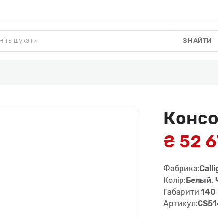
ЗНАЙТИ
Консо
₴ 52 
Фабрика:
Calli
Колір:
Белый,
Габарити:
140 
Артикул:
CS51