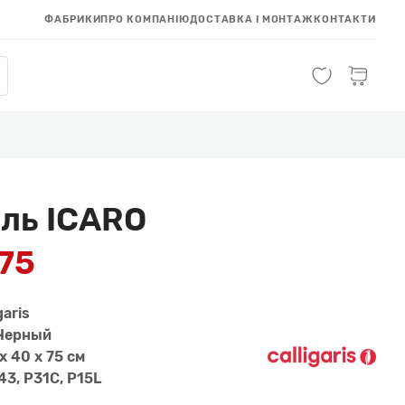
ФАБРИКИ
ПРО КОМПАНІЮ
ДОСТАВКА І МОНТАЖ
КОНТАКТИ
ль ICARO
675
garis
 Черный
x 40 x 75 см
43, P31C, P15L