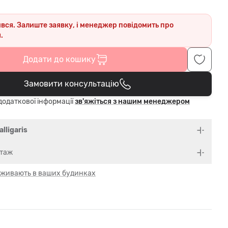
ився. Залиште заявку, і менеджер повідомить про
.
Додати до кошику
Замовити консультацію
В кошику
одаткової інформації
зв'яжіться з нашим менеджером
alligaris
нтаж
 оживають в ваших будинках