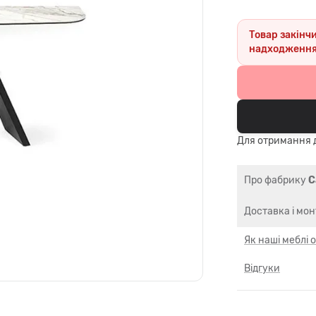
Товар закінч
надходження
Для отримання д
Про фабрику
C
Доставка і мо
Як наші меблі
Відгуки