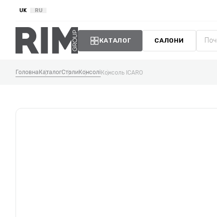
UK
RU
КАТАЛОГ
САЛОНИ
Головна
Каталог
Столи
Консолі
Консоль ICARO