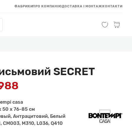
ФАБРИКИ
ПРО КОМПАНІЮ
ДОСТАВКА І МОНТАЖ
КОНТАКТИ
письмовий SECRET
 988
empi casa
x 50 x 76-85 см
вый, Антрацитовий, Белый
1, CM003, M310, L036, Q410