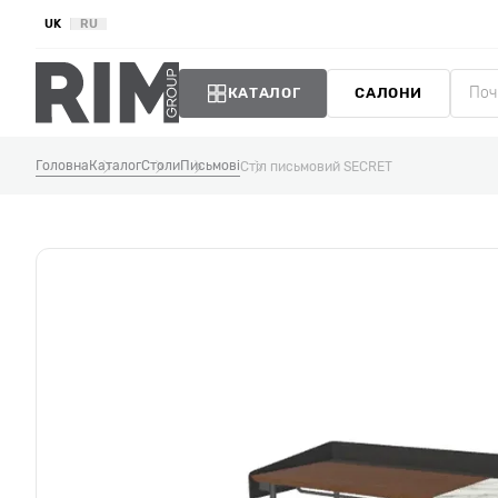
UK
RU
КАТАЛОГ
САЛОНИ
Головна
Каталог
Столи
Письмові
Стіл письмовий SECRET