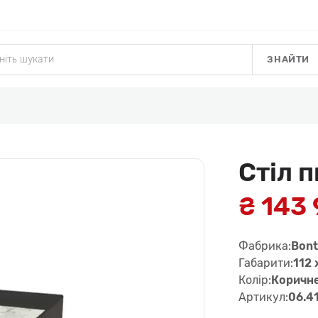
ЗНАЙТИ
Стіл 
₴ 143
Фабрика:
Bont
Габарити:
112 
Колір:
Коричне
Артикул:
06.4