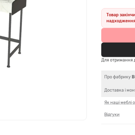
Товар закінч
надходження
Для отримання д
Про фабрику
B
Доставка і мо
Як наші меблі
Відгуки