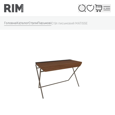
Обране
Головна
Каталог
Столи
Письмові
Стіл письмовий MATISSE