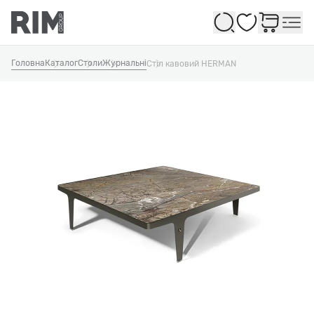
Обране
Головна
Каталог
Столи
Журнальні
Стіл кавовий HERMAN