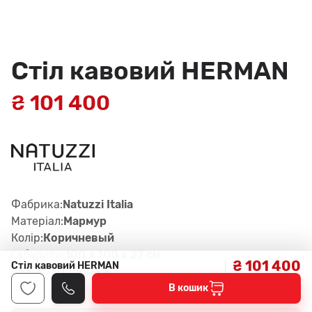
Стіл кавовий HERMAN
₴ 101 400
Фабрика:
Natuzzi Italia
Матеріал:
Мармур
Колір:
Коричневый
Габарити:
100 x 100 x 27 см
₴ 101 400
Стіл кавовий HERMAN
Артикул:
T1560X3
В кошик